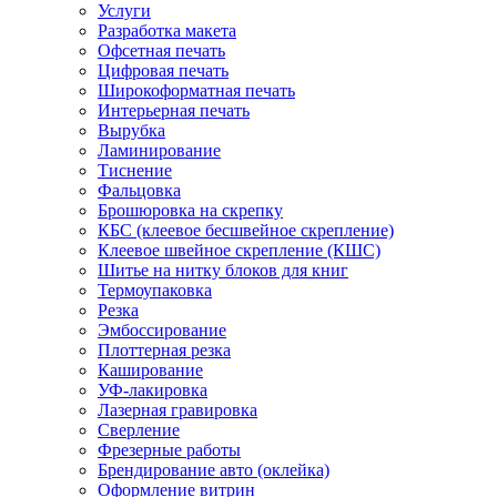
Услуги
Разработка макета
Офсетная печать
Цифровая печать
Широкоформатная печать
Интерьерная печать
Вырубка
Ламинирование
Тиснение
Фальцовка
Брошюровка на скрепку
КБС (клеевое бесшвейное скрепление)
Клеевое швейное скрепление (КШС)
Шитье на нитку блоков для книг
Термоупаковка
Резка
Эмбоссирование
Плоттерная резка
Каширование
УФ-лакировка
Лазерная гравировка
Сверление
Фрезерные работы
Брендирование авто (оклейка)
Оформление витрин