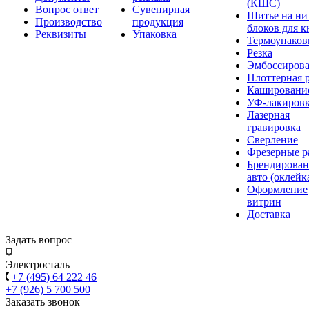
(КШС)
Вопрос ответ
Сувенирная
Шитье на ни
Производство
продукция
блоков для к
Реквизиты
Упаковка
Термоупаков
Резка
Эмбоссиров
Плоттерная р
Кашировани
УФ-лакиров
Лазерная
гравировка
Сверление
Фрезерные р
Брендирован
авто (оклейк
Оформление
витрин
Доставка
Задать вопрос
Электросталь
+7 (495) 64 222 46
+7 (926) 5 700 500
Заказать звонок