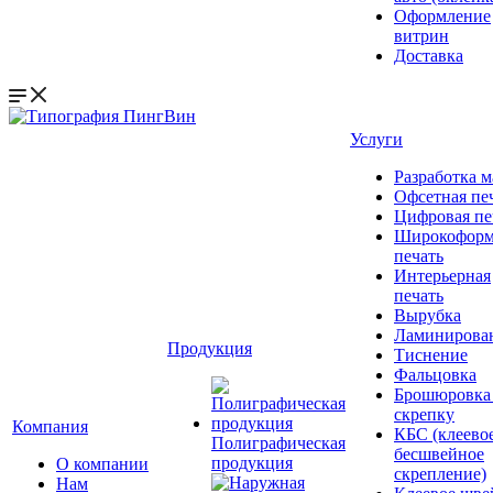
Оформление
витрин
Доставка
Услуги
Разработка м
Офсетная пе
Цифровая пе
Широкоформ
печать
Интерьерная
печать
Вырубка
Ламинирова
Продукция
Тиснение
Фальцовка
Брошюровка
скрепку
Компания
КБС (клеево
Полиграфическая
бесшвейное
продукция
О компании
скрепление)
Нам