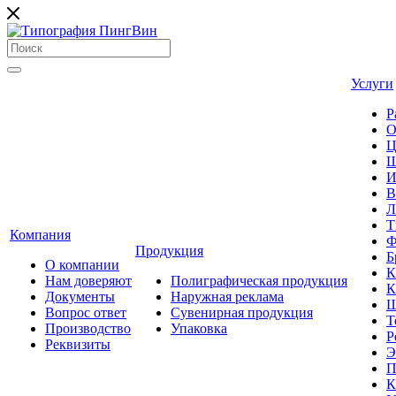
Услуги
Р
О
Ц
Ш
И
В
Л
Т
Компания
Ф
Продукция
Б
О компании
К
Нам доверяют
Полиграфическая продукция
К
Документы
Наружная реклама
Ш
Вопрос ответ
Сувенирная продукция
Т
Производство
Упаковка
Р
Реквизиты
Э
П
К