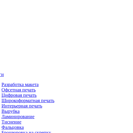
ги
Разработка макета
Офсетная печать
Цифровая печать
Широкоформатная печать
Интерьерная печать
Вырубка
Ламинирование
Тиснение
Фальцовка
Брошюровка на скрепку