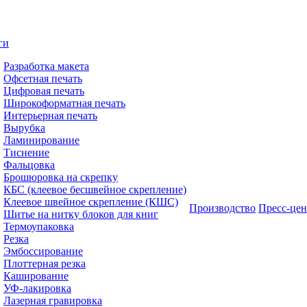
ги
Разработка макета
Офсетная печать
Цифровая печать
Широкоформатная печать
Интерьерная печать
Вырубка
Ламинирование
Тиснение
Фальцовка
Брошюровка на скрепку
КБС (клеевое бесшвейное скрепление)
Клеевое швейное скрепление (КШС)
Производство
Пресс-цен
Шитье на нитку блоков для книг
Термоупаковка
Резка
Эмбоссирование
Плоттерная резка
Каширование
УФ-лакировка
Лазерная гравировка