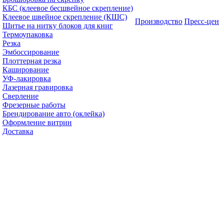
КБС (клеевое бесшвейное скрепление)
Клеевое швейное скрепление (КШС)
Производство
Пресс-цен
Шитье на нитку блоков для книг
Термоупаковка
Резка
Эмбоссирование
Плоттерная резка
Каширование
УФ-лакировка
Лазерная гравировка
Сверление
Фрезерные работы
Брендирование авто (оклейка)
Оформление витрин
Доставка