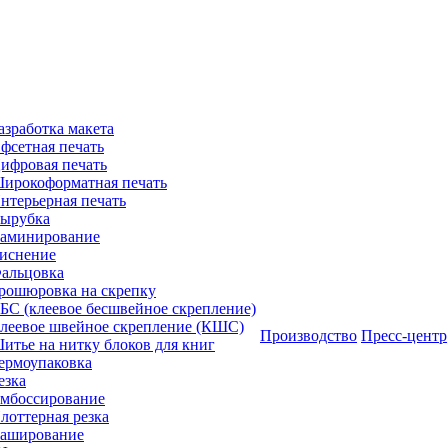
азработка макета
фсетная печать
ифровая печать
ирокоформатная печать
нтерьерная печать
ырубка
аминирование
иснение
альцовка
рошюровка на скрепку
БС (клеевое бесшвейное скрепление)
леевое швейное скрепление (КШС)
Производство
Пресс-центр
итье на нитку блоков для книг
ермоупаковка
езка
мбоссирование
лоттерная резка
аширование